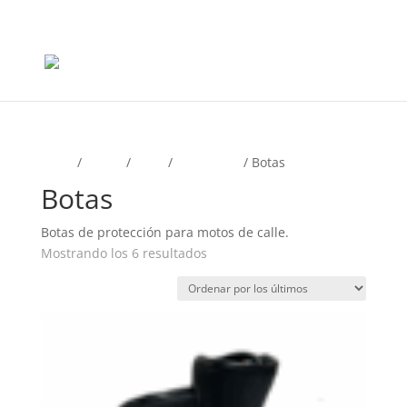
+56965868081
Inicio
/
Motos
/
Calle
/
Protección
/ Botas
Botas
Botas de protección para motos de calle.
Ordenado
Mostrando los 6 resultados
por
los
últimos