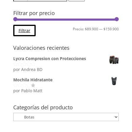
por:
Filtrar por precio
Precio
Precio
Precio:
$89.900
—
$159.900
Filtrar
mínimo
máximo
Valoraciones recientes
Lycra Compresion con Protecciones
por Andrea BD
Valorado
con
5
de 5
Mochila Hidratante
por Pablo Matt
Valorado
con
4
de
5
Categorías del producto