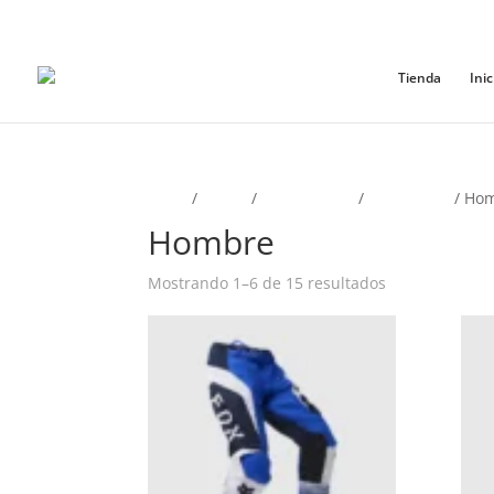
+56965868081
Tienda
Inic
Inicio
/
Motos
/
Mx y Enduro
/
Pantalones
/ Ho
Hombre
Ordenado
Mostrando 1–6 de 15 resultados
por
los
últimos