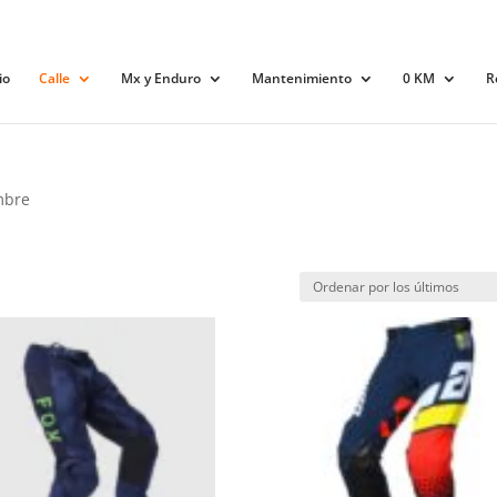
io
Calle
Mx y Enduro
Mantenimiento
0 KM
R
mbre