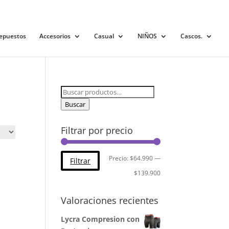
0 elementos
epuestos
Accesorios
Casual
NIÑOS
Cascos.
Buscar
por:
Buscar
Filtrar por precio
Precio
Precio
Precio:
$64.990
—
Filtrar
mínimo
máximo
$139.900
Valoraciones recientes
Lycra Compresion con