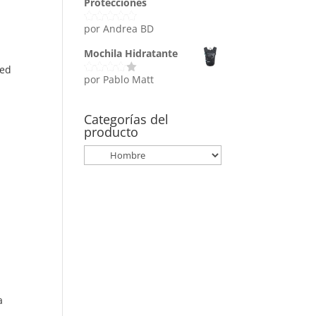
Protecciones
por Andrea BD
Valorado
con
5
de 5
Mochila Hidratante
Red
por Pablo Matt
Valorado
con
4
de
5
Categorías del
producto
a