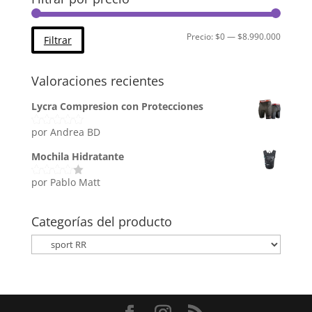
Precio
Precio
Precio:
$0
—
$8.990.000
Filtrar
mínimo
máximo
Valoraciones recientes
Lycra Compresion con Protecciones
por Andrea BD
Valorado
con
5
de 5
Mochila Hidratante
por Pablo Matt
Valorado
con
4
de
5
Categorías del producto