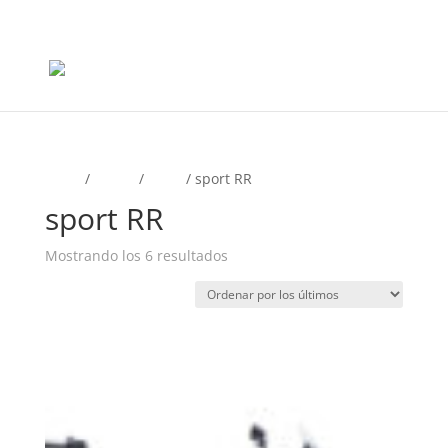
+56965868081
Inicio
/
Motos
/
0 KM
/ sport RR
sport RR
Ordenado
Mostrando los 6 resultados
por
los
últimos