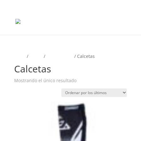
+56965868081
Inicio
/
Motos
/
Mx y Enduro
/ Calcetas
Calcetas
Mostrando el único resultado