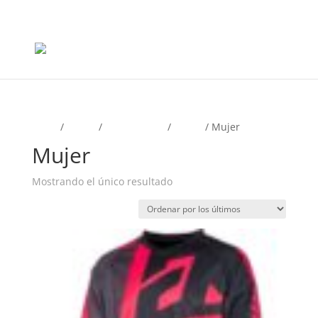
+56965868081
Inicio
/
Motos
/
Mx y Enduro
/
Jersey
/ Mujer
Mujer
Mostrando el único resultado