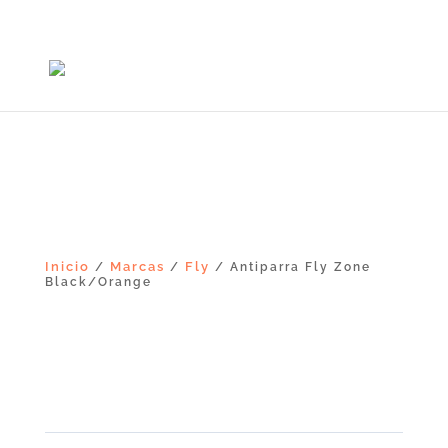
+56965868081
Inicio
Marcas
Fly
/
/
/ Antiparra Fly Zone
Black/Orange