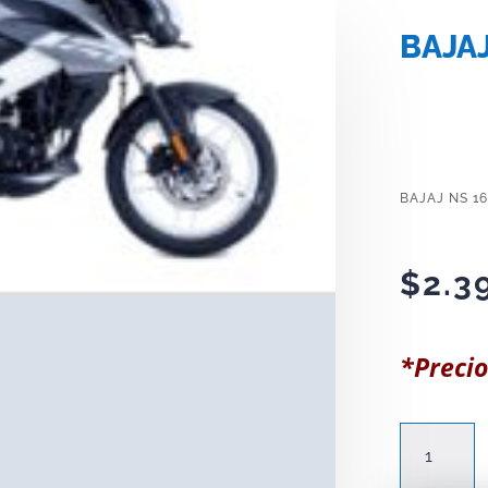
BAJAJ
BAJAJ NS 16
$
2.3
*Precio
BAJAJ
NS
160