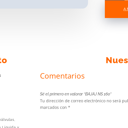
cantidad
A
to
Nues
Comentarios
N
Sé el primero en valorar “BAJAJ NS 160”
Tu dirección de correo electrónico no será pu
marcados con
*
válvulas,
n Líquida y