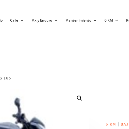
io
Calle
Mx y Enduro
Mantenimiento
0 KM
R
S 160
|
0 KM
BAJ