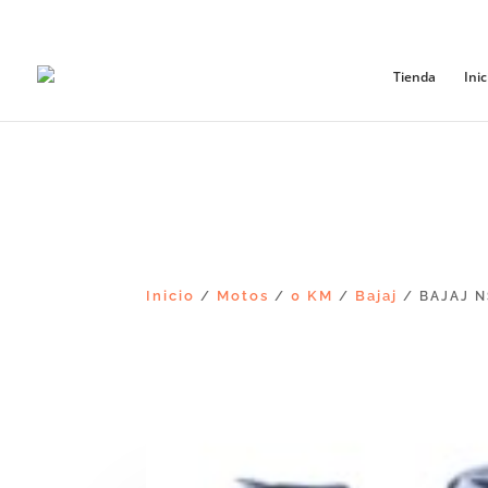
+56965868081
Tienda
Inic
Inicio
Motos
0 KM
Bajaj
/
/
/
/ BAJAJ N