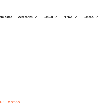
0 elementos
epuestos
Accesorios
Casual
NIÑOS
Cascos.
|
AJ
MOTOS