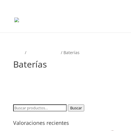
+56965868081
Inicio
/
Partes Eléctricas
/ Baterías
Baterías
No se han encontrado productos que
coincidan con tu selección.
Buscar
Buscar
por:
Valoraciones recientes