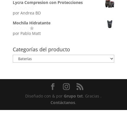
Lycra Compresion con Protecciones
por Andrea BD
Valorado
con
5
de 5
Mochila Hidratante
por Pablo Matt
Valorado
con
4
de
5
Categorías del producto
Diseñado con
&
por
Grupo txt
. Gracias
.
Contáctanos
.