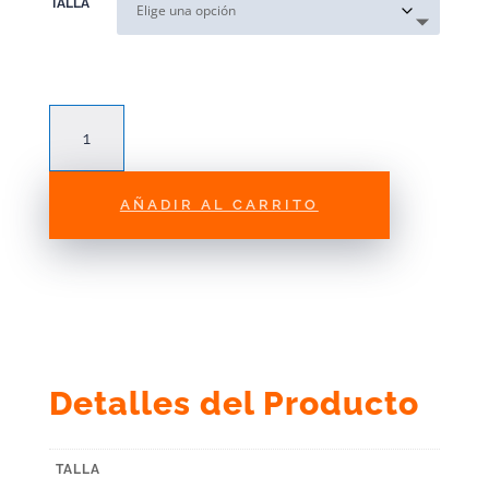
TALLA
Casco
Moto
Fox
V1
AÑADIR AL CARRITO
Taunt
Azul
cantidad
Detalles del Producto
TALLA