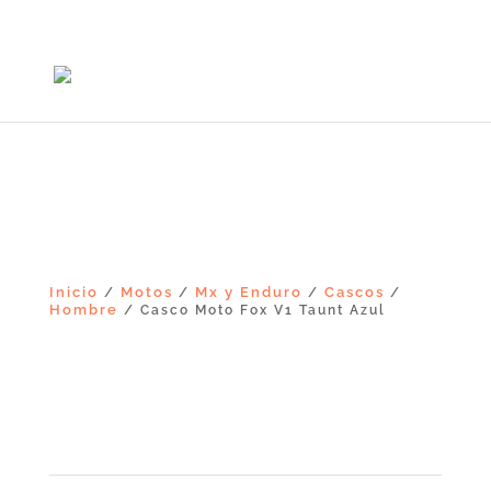
+56965868081
Inicio
Motos
Mx y Enduro
Cascos
/
/
/
/
Hombre
/ Casco Moto Fox V1 Taunt Azul