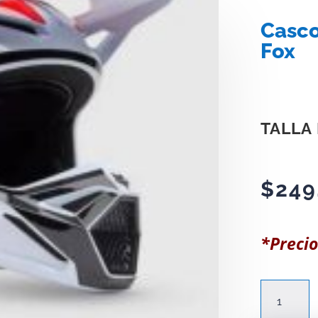
Casco
Fox
TALLA 
$
249
*Precio
Casco
Moto