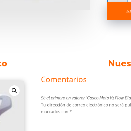
V1
Flow
A
Blanco
Fox
cantidad
to
Nues
Comentarios
Sé el primero en valorar “Casco Moto V1 Flow Bl
Tu dirección de correo electrónico no será pu
marcados con
*