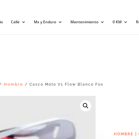
io
Calle
Mx y Enduro
Mantenimiento
0 KM
R
Hombre
/
/ Casco Moto V1 Flow Blanco Fox
|
HOMBRE