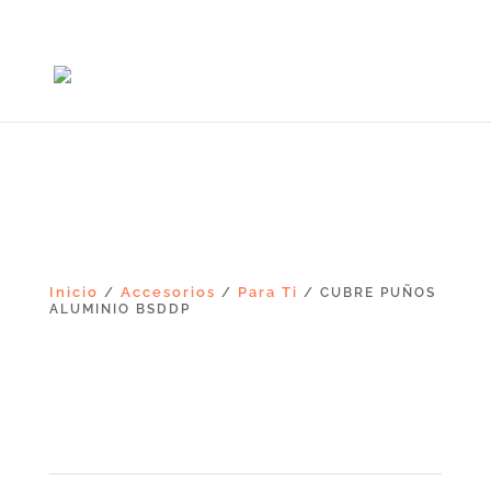
+56965868081
Inicio
Accesorios
Para Ti
/
/
/ CUBRE PUÑOS
ALUMINIO BSDDP