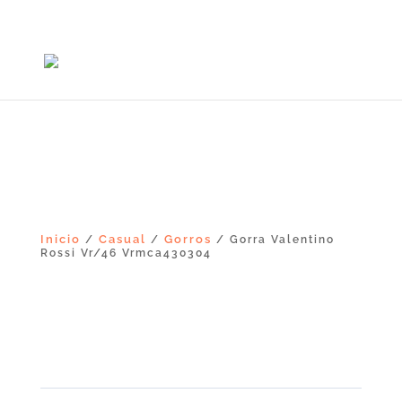
+56965868081
Inicio
Casual
Gorros
/
/
/ Gorra Valentino
Rossi Vr/46 Vrmca430304