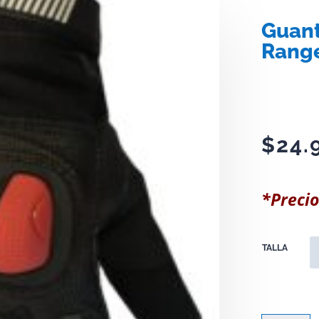
Guant
Range
$
24.
*Precio
TALLA