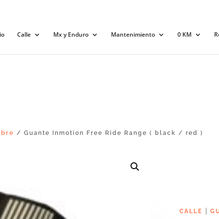
io
Calle
Mx y Enduro
Mantenimiento
0 KM
R
bre
/ Guante Inmotion Free Ride Range ( black / red )
|
CALLE
G