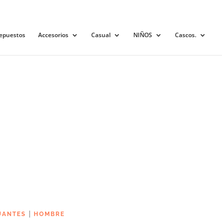
0 elementos
epuestos
Accesorios
Casual
NIÑOS
Cascos.
|
UANTES
HOMBRE