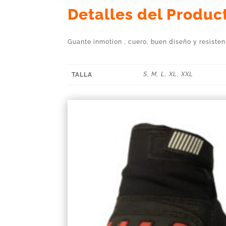
Detalles del Produc
Guante inmotion , cuero, buen diseño y resisten
S, M, L, XL, XXL
TALLA