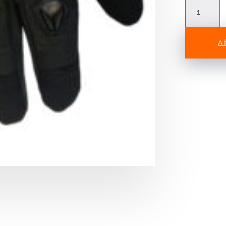
Guante
Inmotion
Free
Ride
A
Range
(
black
/
red
)
cantidad