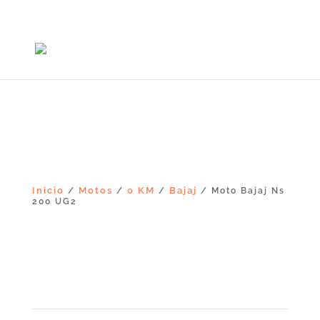
+56965868081
Inicio
Motos
0 KM
Bajaj
/
/
/
/ Moto Bajaj Ns
200 UG2