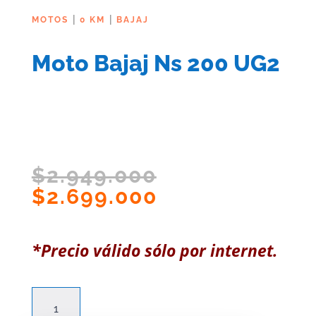
|
|
MOTOS
0 KM
BAJAJ
Moto Bajaj Ns 200 UG2
El
$
2.949.000
precio
El
$
2.699.000
original
precio
era:
actual
*Precio válido sólo por internet.
$2.949.000.
es:
$2.699.000.
Moto
Bajaj