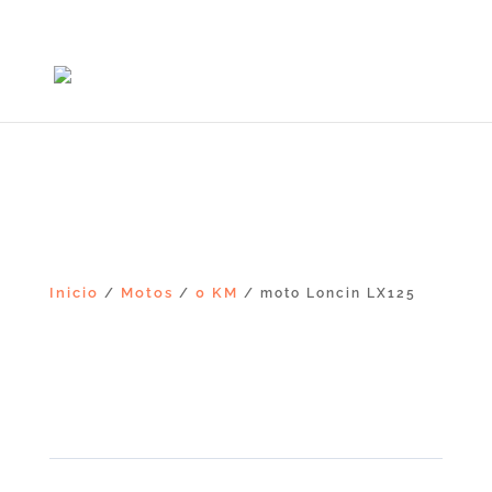
+56965868081
Inicio
Motos
0 KM
/
/
/ moto Loncin LX125