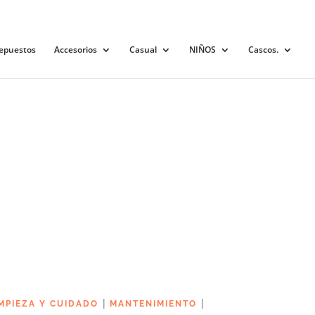
0 elementos
epuestos
Accesorios
Casual
NIÑOS
Cascos.
|
|
MPIEZA Y CUIDADO
MANTENIMIENTO