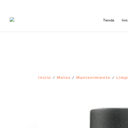
+56965868081
Tienda
Inic
Inicio
Motos
Mantenimiento
Limp
/
/
/