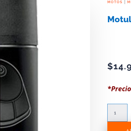
|
MOTOS
M
Motul 
$
14.
*Precio
Motul
A2,
Air
Filter
A