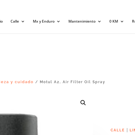
io
Calle
Mx y Enduro
Mantenimiento
0 KM
R
ieza y cuidado
/ Motul A2, Air Filter Oil Spray
|
CALLE
LI