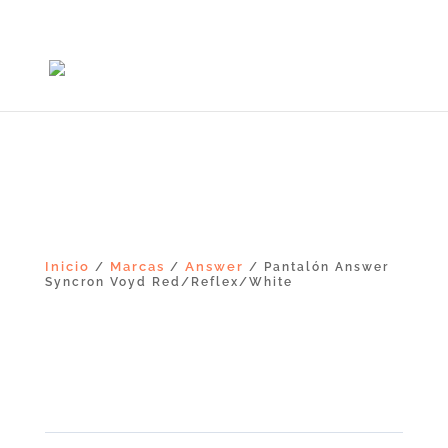
+56965868081
Inicio
Marcas
Answer
/
/
/ Pantalón Answer
Syncron Voyd Red/Reflex/White