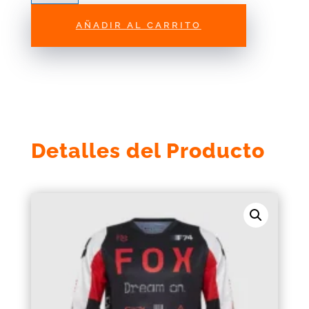
180
Race
AÑADIR AL CARRITO
Spec
Rojo/Negro
Fox
cantidad
Detalles del Producto