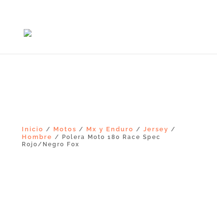
+56965868081
Inicio
Motos
Mx y Enduro
Jersey
/
/
/
/
Hombre
/ Polera Moto 180 Race Spec
Rojo/Negro Fox