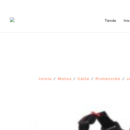
+56965868081
Tienda
Inic
Inicio
Motos
Calle
Protección
J
/
/
/
/