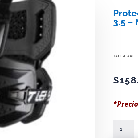
Prote
3.5 –
TALLA XXL
$
158
*Precio
Protector
de
pecho