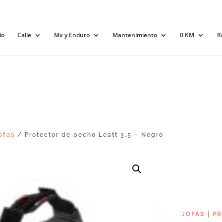
io
Calle
Mx y Enduro
Mantenimiento
0 KM
R
ofas
/ Protector de pecho Leatt 3.5 – Negro
|
JOFAS
PR