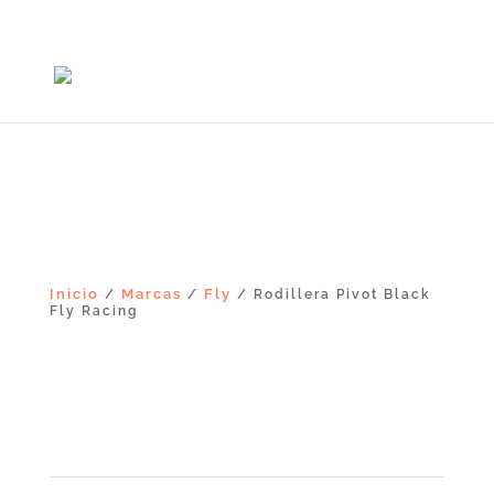
+56965868081
Inicio
Marcas
Fly
/
/
/ Rodillera Pivot Black
Fly Racing