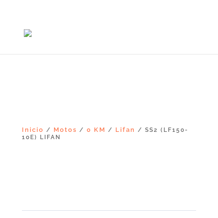
+56965868081
Inicio
Motos
0 KM
Lifan
/
/
/
/ SS2 (LF150-
10E) LIFAN