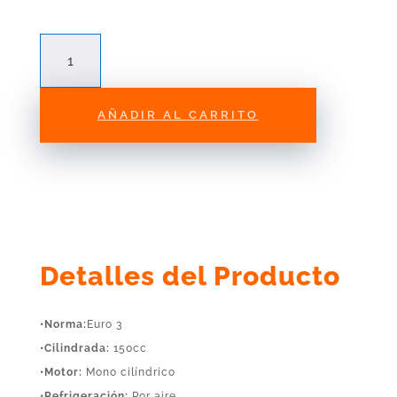
SS2
(LF150-
10E)
LIFAN
AÑADIR AL CARRITO
cantidad
Detalles del Producto
•Norma:
Euro 3
•Cilindrada:
150cc
•Motor:
Mono cilíndrico
•Refrigeración:
Por aire