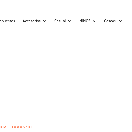
0 elementos
epuestos
Accesorios
Casual
NIÑOS
Cascos.
|
 KM
TAKASAKI