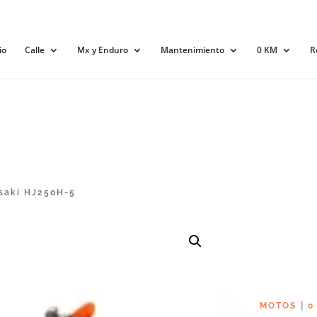
io
Calle
Mx y Enduro
Mantenimiento
0 KM
R
saki HJ250H-5
|
MOTOS
0