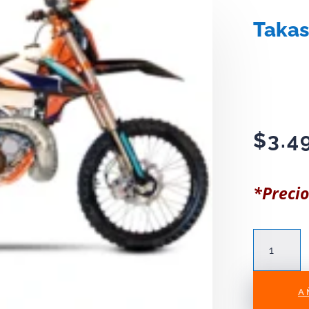
Takas
$
3.4
*Precio
Takasaki
HJ250H-
5
cantidad
A