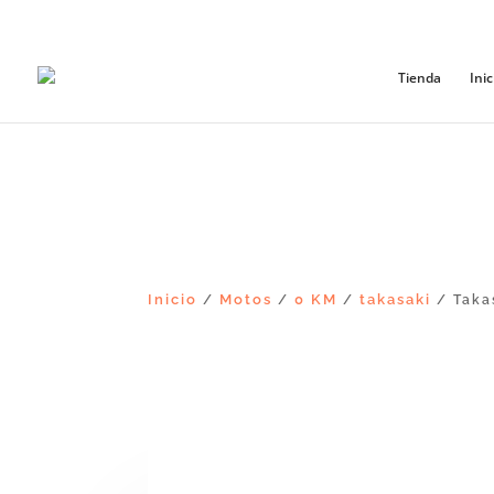
+56965868081
Tienda
Inic
Inicio
Motos
0 KM
takasaki
/
/
/
/ Taka